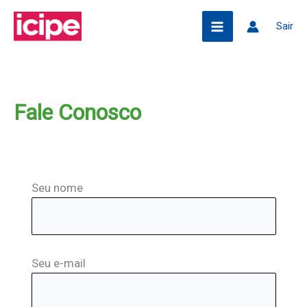
Ir
Pesquisar
Sair
para
o
conteúdo
Fale Conosco
Seu nome
Seu e-mail