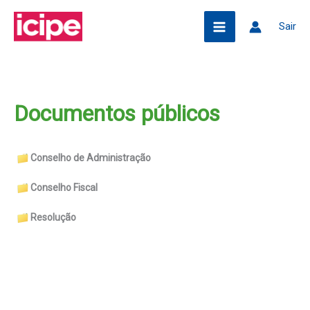
Ir
Pesquisar
Sair
para
o
conteúdo
Documentos públicos
Conselho de Administração
Conselho Fiscal
Resolução