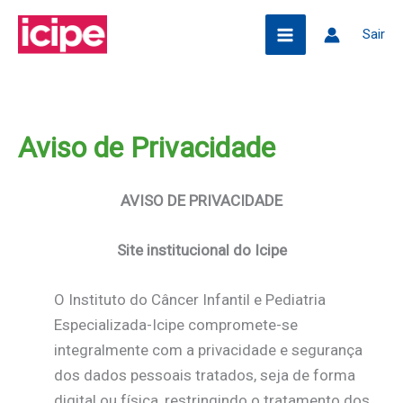
Ir
Pesquisar
Sair
para
o
conteúdo
Aviso de Privacidade
AVISO DE PRIVACIDADE
Site institucional do Icipe
O Instituto do Câncer Infantil e Pediatria
Especializada-Icipe compromete-se
integralmente com a privacidade e segurança
dos dados pessoais tratados, seja de forma
digital ou física, restringindo o tratamento dos