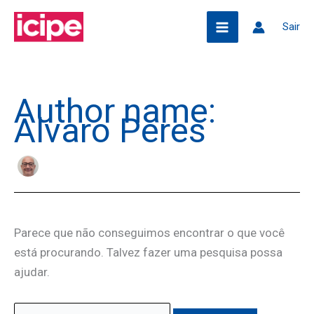
Ir
Pesquisar
Sair
para
o
conteúdo
Author name:
Alvaro Peres
Parece que não conseguimos encontrar o que você
está procurando. Talvez fazer uma pesquisa possa
ajudar.
Pesquisar